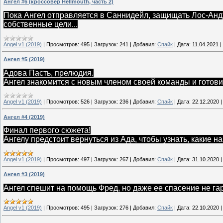
Ангел #6 (кроссовер Hellmouth, часть 2)
Пока Ангел отправляется в Саннидейл, защищать Лос-Андж
собственные цели...
Angel v1 (2019)
|
Просмотров:
495
|
Загрузок:
241
|
Добавил:
Спайк
|
Дата:
11.04.2021
|
Ангел #5 (2019)
Адова Пасть, прелюдия.
Ангел знакомится с новым членом своей команды и готовит
Angel v1 (2019)
|
Просмотров:
526
|
Загрузок:
236
|
Добавил:
Спайк
|
Дата:
22.12.2020
Ангел #4 (2019)
Финал первого сюжета!
Ангелу предстоит вернуться из Ада, чтобы узнать, какие на
Angel v1 (2019)
|
Просмотров:
497
|
Загрузок:
267
|
Добавил:
Спайк
|
Дата:
31.10.2020
Ангел #3 (2019)
Ангел спешит на помощь Фред, но даже ее спасение не га
Angel v1 (2019)
|
Просмотров:
495
|
Загрузок:
276
|
Добавил:
Спайк
|
Дата:
22.10.2020