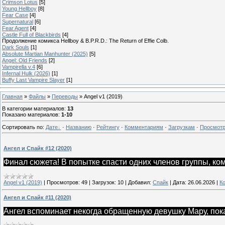
Crimson Lotus
[5]
Young Hellboy
[8]
Fear Case
[4]
Supernatural
[6]
Fear Agent
[4]
Castle Full of Blackbirds
[4]
Продолжение комикса Hellboy & B.P.R.D.: The Return of Effie Colb.
Dark Souls
[1]
Absolute Martian Manhunter (2025)
[5]
Angel: Old Friends
[2]
Vampirella v.4
[6]
Infernal Hulk (2026)
[1]
Buffy Last Vampire Slayer
[1]
Главная
»
Файлы
»
Переводы
» Angel v1 (2019)
В категории материалов
:
13
Показано материалов
:
1-10
Сортировать по
:
Дате
·
Названию
·
Рейтингу
·
Комментариям
·
Загрузкам
·
Просмот
Ангел и Спайк #12 (2020)
Финал сюжета! В попытке спасти одних членов группы, ком
Angel v1 (2019)
|
Просмотров:
49
|
Загрузок:
10
|
Добавил:
Спайк
|
Дата:
26.06.2026
|
К
Ангел и Спайк #11 (2020)
Ангел вспоминает некогда обращенную девушку Мару, пока