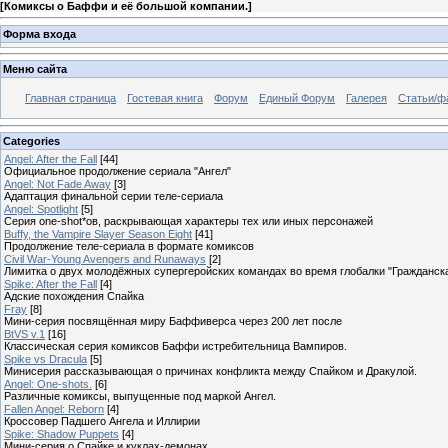
[
Комиксы о Баффи и её большой компании.
]
Форма входа
Меню сайта
Главная страница
Гостевая книга
Форум
Единый Форум
Галерея
Статьи/ф
Categories
Angel: After the Fall
[44]
Официальное продолжение сериала "Ангел"
Angel: Not Fade Away
[3]
Адаптация финальной серии теле-сериала
Angel: Spotlight
[5]
Серия one-shot*ов, раскрывающая характеры тех или иных персонажей
Buffy, the Vampire Slayer Season Eight
[41]
Продолжение теле-сериала в формате комиксов
Civil War-Young Avengers and Runaways
[2]
Лимитка о двух молодёжных супергеройских командах во время глобалки "Гражданск
Spike: After the Fall
[4]
Адские похождения Спайка
Fray
[8]
Мини-серия посвящённая миру Баффиверса через 200 лет после
BtVS v.1
[16]
Классическая серия комиксов Баффи истребительница Вампиров.
Spike vs Dracula
[5]
Минисерия рассказывающая о причинах конфликта между Спайком и Дракулой.
Angel: One-shots.
[6]
Различные комиксы, выпущенные под маркой Ангел.
Fallen Angel: Reborn
[4]
Кроссовер Падшего Ангела и Иллирии
Spike: Shadow Puppets
[4]
Мини-серия о Спайке и куклах-демонах.