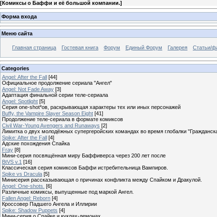
[
Комиксы о Баффи и её большой компании.
]
Форма входа
Меню сайта
Главная страница
Гостевая книга
Форум
Единый Форум
Галерея
Статьи/ф
Categories
Angel: After the Fall
[44]
Официальное продолжение сериала "Ангел"
Angel: Not Fade Away
[3]
Адаптация финальной серии теле-сериала
Angel: Spotlight
[5]
Серия one-shot*ов, раскрывающая характеры тех или иных персонажей
Buffy, the Vampire Slayer Season Eight
[41]
Продолжение теле-сериала в формате комиксов
Civil War-Young Avengers and Runaways
[2]
Лимитка о двух молодёжных супергеройских командах во время глобалки "Гражданск
Spike: After the Fall
[4]
Адские похождения Спайка
Fray
[8]
Мини-серия посвящённая миру Баффиверса через 200 лет после
BtVS v.1
[16]
Классическая серия комиксов Баффи истребительница Вампиров.
Spike vs Dracula
[5]
Минисерия рассказывающая о причинах конфликта между Спайком и Дракулой.
Angel: One-shots.
[6]
Различные комиксы, выпущенные под маркой Ангел.
Fallen Angel: Reborn
[4]
Кроссовер Падшего Ангела и Иллирии
Spike: Shadow Puppets
[4]
Мини-серия о Спайке и куклах-демонах.