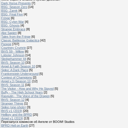
Dark Horse Presents
[7]
BSG: Season Zero
[14]
BSG: Zarek
[4]
BSG: Final Five
[4]
Fringe
[6]
BSG: Cylon War
[4]
BSG: Ghosts
[4]
Strange Embrace
[8]
Abe Sapien
[8]
Tales from the Fringe
[6]
Classic Battlestar Galactica
[42]
Разное
[707]
Courtney Crumrin
[27]
BtVS S9 - Willow
[6]
Lobster Johnson
[14]
Sledgehammer 44
[5]
BtVS: Season 10
[33]
Angel & Faith Season 10
[28]
Spike: A Dark Place
[5]
Frankenstein Underground
[5]
Contest of Champions
[2]
Angel v.3 (Season 11)
[12]
BtVS: Season 11
[16]
The Visitor - How and Why He Stayed
[5]
Buffy - The High School Years
[2]
Rasputin - The Voice of the Dragon
[5]
BtVS: Season 12
[4]
Stranger Things
[1]
Spike (one-shots)
[3]
BtVS v1 (2019)
[20]
Hellboy and the BPRD
[25]
Angel v1 (2019)
[13]
Перезапуск комиксов об Ангеле от BOOM! Studios
BPRD Hell on Earth
[27]