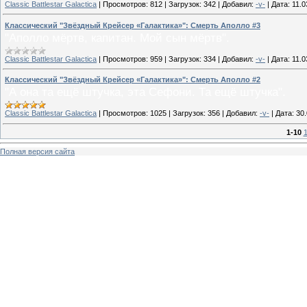
Classic Battlestar Galactica
|
Просмотров:
812
|
Загрузок:
342
|
Добавил:
-v-
|
Дата:
11.0
Классический "Звёздный Крейсер «Галактика»": Смерть Аполло #3
"Аполло мёртв, капитан. Мой сын мёртв".
Classic Battlestar Galactica
|
Просмотров:
959
|
Загрузок:
334
|
Добавил:
-v-
|
Дата:
11.0
Классический "Звёздный Крейсер «Галактика»": Смерть Аполло #2
"А она та ещё штучка, эта Сефони. Та ещё штучка".
Classic Battlestar Galactica
|
Просмотров:
1025
|
Загрузок:
356
|
Добавил:
-v-
|
Дата:
30
1-10
1
Полная версия сайта