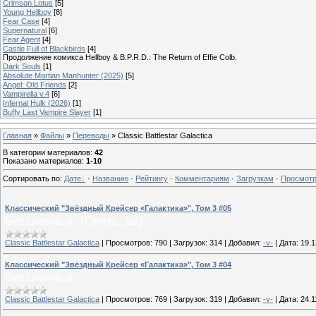
Crimson Lotus
[5]
Young Hellboy
[8]
Fear Case
[4]
Supernatural
[6]
Fear Agent
[4]
Castle Full of Blackbirds
[4]
Продолжение комикса Hellboy & B.P.R.D.: The Return of Effie Colb.
Dark Souls
[1]
Absolute Martian Manhunter (2025)
[5]
Angel: Old Friends
[2]
Vampirella v.4
[6]
Infernal Hulk (2026)
[1]
Buffy Last Vampire Slayer
[1]
Главная
»
Файлы
»
Переводы
» Classic Battlestar Galactica
В категории материалов
:
42
Показано материалов
:
1-10
Сортировать по
:
Дате
·
Названию
·
Рейтингу
·
Комментариям
·
Загрузкам
·
Просмот
Классический "Звёздный Крейсер «Галактика»", Том 3 #05
Бесславный. (Опять, да)
Classic Battlestar Galactica
|
Просмотров:
790
|
Загрузок:
314
|
Добавил:
-v-
|
Дата:
19.1
Классический "Звёздный Крейсер «Галактика»", Том 3 #04
Бесславный.
Classic Battlestar Galactica
|
Просмотров:
769
|
Загрузок:
319
|
Добавил:
-v-
|
Дата:
24.1