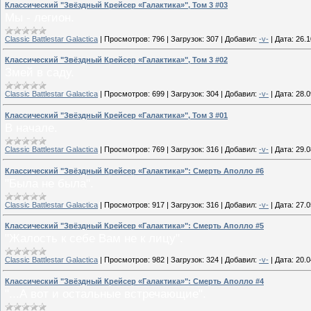
Классический "Звёздный Крейсер «Галактика»", Том 3 #03
Мы - легион.
Classic Battlestar Galactica
|
Просмотров:
796
|
Загрузок:
307
|
Добавил:
-v-
|
Дата:
26.1
Классический "Звёздный Крейсер «Галактика»", Том 3 #02
Змей в саду.
Classic Battlestar Galactica
|
Просмотров:
699
|
Загрузок:
304
|
Добавил:
-v-
|
Дата:
28.0
Классический "Звёздный Крейсер «Галактика»", Том 3 #01
В начале.
Classic Battlestar Galactica
|
Просмотров:
769
|
Загрузок:
316
|
Добавил:
-v-
|
Дата:
29.0
Классический "Звёздный Крейсер «Галактика»": Смерть Аполло #6
"Была не была".
Classic Battlestar Galactica
|
Просмотров:
917
|
Загрузок:
316
|
Добавил:
-v-
|
Дата:
27.0
Классический "Звёздный Крейсер «Галактика»": Смерть Аполло #5
"Жалость к себе Вам не к лицу".
Classic Battlestar Galactica
|
Просмотров:
982
|
Загрузок:
324
|
Добавил:
-v-
|
Дата:
20.0
Классический "Звёздный Крейсер «Галактика»": Смерть Аполло #4
"...А вот и остальные встречающие".