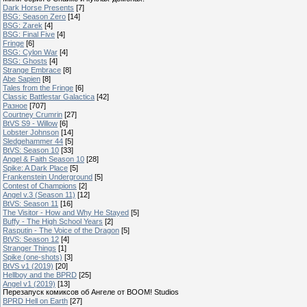
Dark Horse Presents
[7]
BSG: Season Zero
[14]
BSG: Zarek
[4]
BSG: Final Five
[4]
Fringe
[6]
BSG: Cylon War
[4]
BSG: Ghosts
[4]
Strange Embrace
[8]
Abe Sapien
[8]
Tales from the Fringe
[6]
Classic Battlestar Galactica
[42]
Разное
[707]
Courtney Crumrin
[27]
BtVS S9 - Willow
[6]
Lobster Johnson
[14]
Sledgehammer 44
[5]
BtVS: Season 10
[33]
Angel & Faith Season 10
[28]
Spike: A Dark Place
[5]
Frankenstein Underground
[5]
Contest of Champions
[2]
Angel v.3 (Season 11)
[12]
BtVS: Season 11
[16]
The Visitor - How and Why He Stayed
[5]
Buffy - The High School Years
[2]
Rasputin - The Voice of the Dragon
[5]
BtVS: Season 12
[4]
Stranger Things
[1]
Spike (one-shots)
[3]
BtVS v1 (2019)
[20]
Hellboy and the BPRD
[25]
Angel v1 (2019)
[13]
Перезапуск комиксов об Ангеле от BOOM! Studios
BPRD Hell on Earth
[27]