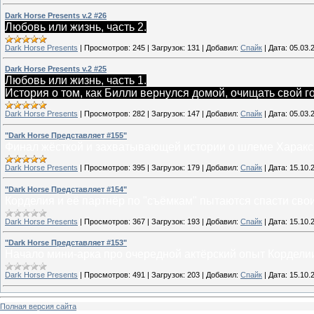
Dark Horse Presents v.2 #26
Любовь или жизнь, часть 2.
Dark Horse Presents
|
Просмотров:
245
|
Загрузок:
131
|
Добавил:
Спайк
|
Дата:
05.03.
Dark Horse Presents v.2 #25
Любовь или жизнь, часть 1.
История о том, как Билли вернулся домой, очищать свой г
Dark Horse Presents
|
Просмотров:
282
|
Загрузок:
147
|
Добавил:
Спайк
|
Дата:
05.03.
"Dark Horse Представляет #155"
Финал жёсткой и захватывающей истории о шлеме Харакси
Dark Horse Presents
|
Просмотров:
395
|
Загрузок:
179
|
Добавил:
Спайк
|
Дата:
15.10.
"Dark Horse Представляет #154"
Корделия и её партнёр по "съёмкам" пытаются спасти свои
Dark Horse Presents
|
Просмотров:
367
|
Загрузок:
193
|
Добавил:
Спайк
|
Дата:
15.10.
"Dark Horse Представляет #153"
Начало мини-арка про очередной актёрский опыт Корделии 
Dark Horse Presents
|
Просмотров:
491
|
Загрузок:
203
|
Добавил:
Спайк
|
Дата:
15.10.
Полная версия сайта