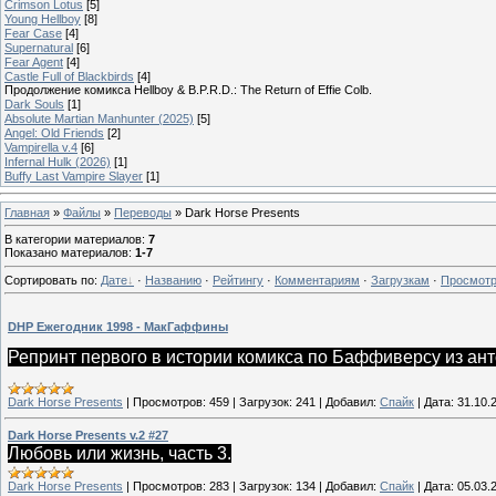
Crimson Lotus
[5]
Young Hellboy
[8]
Fear Case
[4]
Supernatural
[6]
Fear Agent
[4]
Castle Full of Blackbirds
[4]
Продолжение комикса Hellboy & B.P.R.D.: The Return of Effie Colb.
Dark Souls
[1]
Absolute Martian Manhunter (2025)
[5]
Angel: Old Friends
[2]
Vampirella v.4
[6]
Infernal Hulk (2026)
[1]
Buffy Last Vampire Slayer
[1]
Главная
»
Файлы
»
Переводы
» Dark Horse Presents
В категории материалов
:
7
Показано материалов
:
1-7
Сортировать по
:
Дате
·
Названию
·
Рейтингу
·
Комментариям
·
Загрузкам
·
Просмот
DHP Ежегодник 1998 - МакГаффины
Репринт первого в истории комикса по Баффиверсу из анто
Dark Horse Presents
|
Просмотров:
459
|
Загрузок:
241
|
Добавил:
Спайк
|
Дата:
31.10.
Dark Horse Presents v.2 #27
Любовь или жизнь, часть 3.
Dark Horse Presents
|
Просмотров:
283
|
Загрузок:
134
|
Добавил:
Спайк
|
Дата:
05.03.