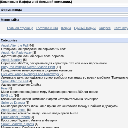
[
Комиксы о Баффи и её большой компании.
]
Форма входа
Меню сайта
Главная страница
Гостевая книга
Форум
Единый Форум
Галерея
Статьи/ф
Categories
Angel: After the Fall
[44]
Официальное продолжение сериала "Ангел"
Angel: Not Fade Away
[3]
Адаптация финальной серии теле-сериала
Angel: Spotlight
[5]
Серия one-shot*ов, раскрывающая характеры тех или иных персонажей
Buffy, the Vampire Slayer Season Eight
[41]
Продолжение теле-сериала в формате комиксов
Civil War-Young Avengers and Runaways
[2]
Лимитка о двух молодёжных супергеройских командах во время глобалки "Гражданск
Spike: After the Fall
[4]
Адские похождения Спайка
Fray
[8]
Мини-серия посвящённая миру Баффиверса через 200 лет после
BtVS v.1
[16]
Классическая серия комиксов Баффи истребительница Вампиров.
Spike vs Dracula
[5]
Минисерия рассказывающая о причинах конфликта между Спайком и Дракулой.
Angel: One-shots.
[6]
Различные комиксы, выпущенные под маркой Ангел.
Fallen Angel: Reborn
[4]
Кроссовер Падшего Ангела и Иллирии
Spike: Shadow Puppets
[4]
Мини-серия о Спайке и куклах-демонах.